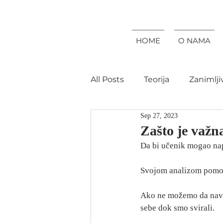
HOME
O NAMA
All Posts
Teorija
Zanimlji
Sep 27, 2023
Zašto je važn
Da bi učenik mogao napr
Svojom analizom pomoći 
Ako ne možemo da naved
sebe dok smo svirali.