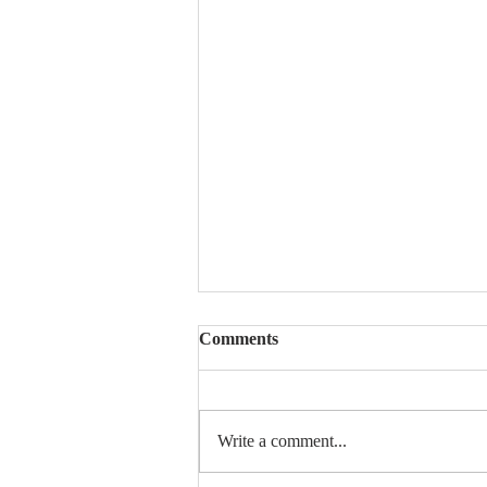
Comments
Šta su note ♫?
Write a comment...