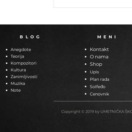
B L O G
M E N I
Kontakt
Anegdote
Teorija
O nama
Kompozitori
Shop
Kultura
Upis
Zanimljivosti
Plan rada
Muzika
Solfeđo
Note
Cenovnik
Copyright © 2019 by UMETNIČKA Š