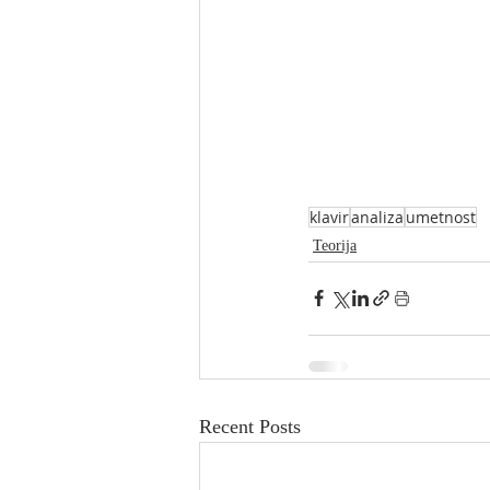
klavir
analiza
umetnost
Teorija
Recent Posts