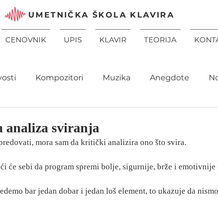
UMETNIČKA ŠKOLA KLAVIRA
CENOVNIK
UPIS
KLAVIR
TEORIJA
KONT
vosti
Kompozitori
Muzika
Anegdote
N
a analiza sviranja
edovati, mora sam da kritički analizira ono što svira.
će sebi da program spremi bolje, sigurnije, brže i emotivnije 
emo bar jedan dobar i jedan loš element, to ukazuje da nismo 