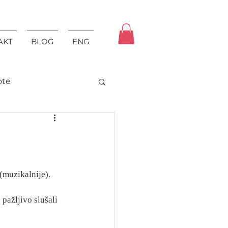
AKT
BLOG
ENG
ote
(muzikalnije).
pažljivo slušali 