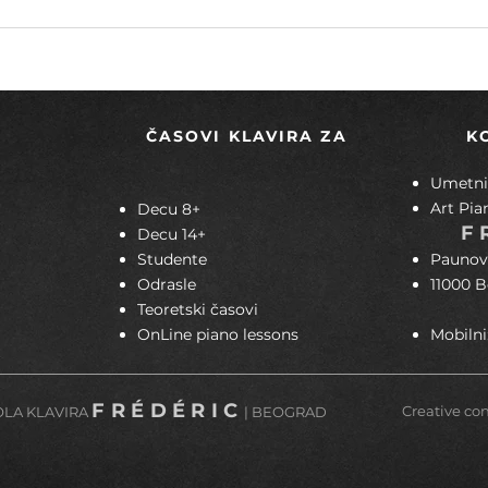
Polka – vedri ritam koji traje
Toka
muzi
ČASOVI KLAVIRA ZA
K
Umetnič
Art Pia
Decu 8+
F
Decu 14+
Studente
Paunov
Odrasle
11000 
Teoretski časovi
OnLine piano lessons
Mobilni
FRÉDÉRIC
Creative co
KOLA KLAVIRA
|
BEOGRAD