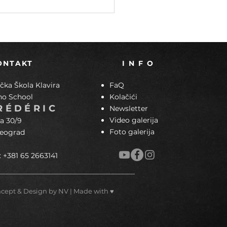
ta: virtuozna sloboda
čkog izražavanja
ONTAKT
I N F O
ka Škola Klavira
FaQ
no School
Kolačići
RÉDÉRIC
Newsletter
Video galerija
a 30/9
Foto galerija
Beograd
: +381 65 2663141
ncept & Design by NV | Made with ♥