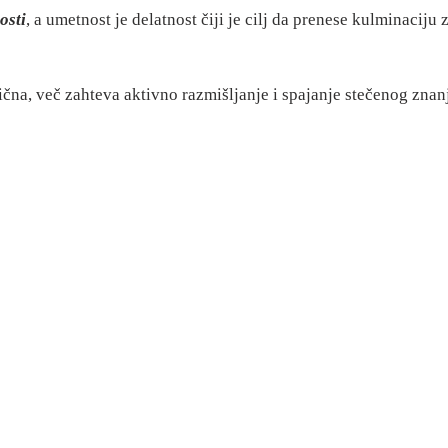
osti
, a umetnost je delatnost čiji je cilj da prenese kulminaciju 
čna, več zahteva aktivno razmišljanje i spajanje stečenog znanj