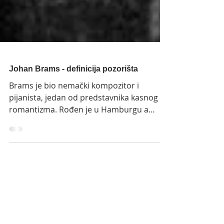
Johan Brams - definicija pozorišta
Brams je bio nemački kompozitor i
pijanista, jedan od predstavnika kasnog
romantizma. Rođen je u Hamburgu a
umro je u Beču. Bio je majstor polifonije i
harmonije. Slavnog kompozitora
Brahmsa, ljubitelja teatra, neko je zamolio
da definiše pozorište, na šta je on
odgovorio: - Pozorište? To je jedna vrsta
zabavne lutrije, jer niko ne zna šta će
ispasti: autor napiše dramu, glumci
odglume nešto sasvim drugo, dok publika