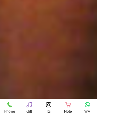
Phone
Gift
IG
Note
WA