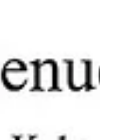
čuje nešto treće!