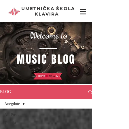
UMETNIČKA ŠKOLA
KLAVIRA
Welcome to
MUSIC BLOG
BLOG
Anegdote
All Posts
Teorija