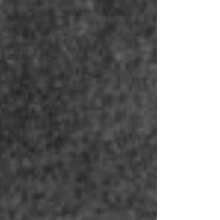
Zanimljivosti
Kompozitori
Muzika
Anegdote
Note