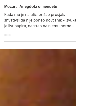
Mocart - Anegdota o menuetu
Kada mu je na ulici prišao prosjak,
shvativši da nije poneo novčanik – izvukao
je list papira, nacrtao na njemu notne
linije i za nekoliko minuta napisao menuet
i trio. Prosjaku je dao novu kompoziciju i
poslao ga muzičkom izdavaču, koji je
kompoziciju odmah kupio.