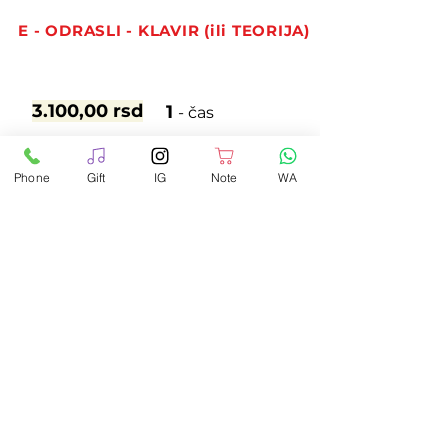
E - ODRASLI - KLAVIR (ili TEORIJA)
3.100,00 rsd
1
- čas
14.725,00 rsd
5
- časova
-5%
Phone
Gift
IG
Note
WA
10
-1
0%
27.900,00 rsd
- časova
Trajanje
časa
60 minuta