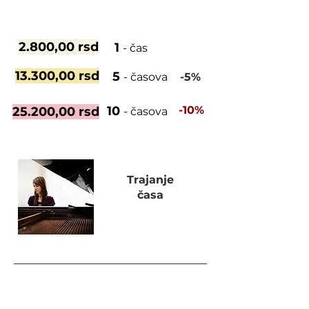
2.800,00 rsd
1
- čas
13.300,00 rsd
5
- časova
-5%
10
-1
0%
25.200,00 rsd
- časova
Trajanje
časa
60 minuta