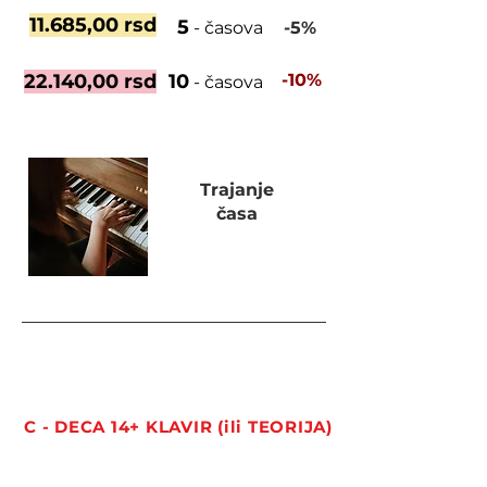
11.685,00 rsd
5
- časova
-5%
22.140,00 rsd
10
-10%
- časova
Trajanje
časa
45 minuta
C - DECA 14+ KLAVIR (ili TEORIJA)