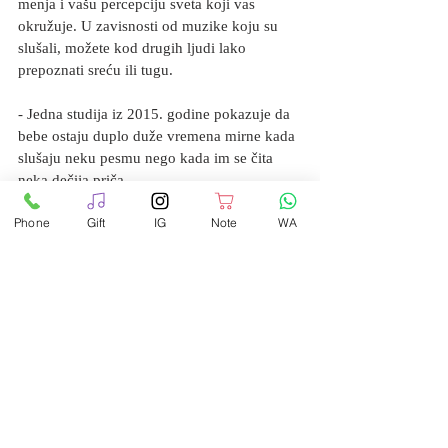
menja i vašu percepciju sveta koji vas 
okružuje. U zavisnosti od muzike koju su 
slušali, možete kod drugih ljudi lako 
prepoznati sreću ili tugu.
- Jedna studija iz 2015. godine pokazuje da 
bebe ostaju duplo duže vremena mirne kada 
slušaju neku pesmu nego kada im se čita 
neka dečija priča.
Phone
Gift
IG
Note
WA
- Na svom prvom albumu  “For You”, Prince 
je svirao čak 27 instrumenata!
- Osobe sa neurološkim oštećenjima 
uzrokovanim Parkinsonovom bolešću, kada 
hodaju ili igraju u ritmu muzike, mogu 
poboljšati osećaj za ravnotežu.
https://www.youtube.com/watch?
time_continue=8&v=jgpJVI3tDbY&feature=emb
_logo