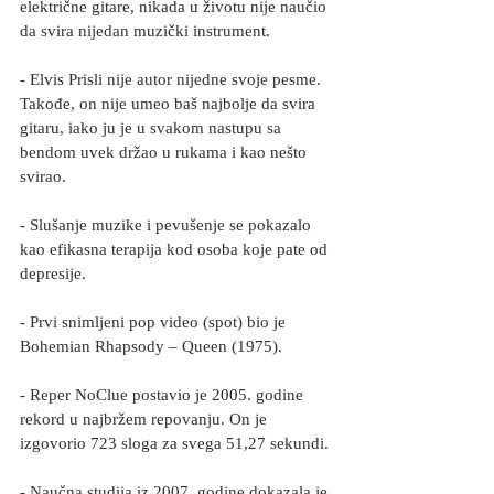
električne gitare, nikada u životu nije naučio 
da svira nijedan muzički instrument.
- Elvis Prisli nije autor nijedne svoje pesme. 
Takođe, on nije umeo baš najbolje da svira 
gitaru, iako ju je u svakom nastupu sa 
bendom uvek držao u rukama i kao nešto 
svirao.
- Slušanje muzike i pevušenje se pokazalo 
kao efikasna terapija kod osoba koje pate od 
depresije.
- Prvi snimljeni pop video (spot) bio je 
Bohemian Rhapsody – Queen (1975).
- Reper NoClue postavio je 2005. godine 
rekord u najbržem repovanju. On je 
izgovorio 723 sloga za svega 51,27 sekundi.
- Naučna studija iz 2007. godine dokazala je 