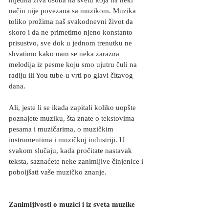
nijedna živa osoba na svetu koja na neki 
način nije povezana sa muzikom. Muzika 
toliko prožima naš svakodnevni život da 
skoro i da ne primetimo njeno konstanto 
prisustvo, sve dok u jednom trenutku ne 
shvatimo kako nam se neka zarazna 
melodija iz pesme koju smo ujutru čuli na 
radiju ili You tube-u vrti po glavi čitavog 
dana. 
Ali, jeste li se ikada zapitali koliko uopšte 
poznajete muziku, šta znate o tekstovima 
pesama i muzičarima, o muzičkim 
instrumentima i muzičkoj industriji. U 
svakom slučaju, kada pročitate nastavak 
teksta, saznaćete neke zanimljive činjenice i 
poboljšati vaše muzičko znanje.
Zanimljivosti o muzici i iz sveta muzike