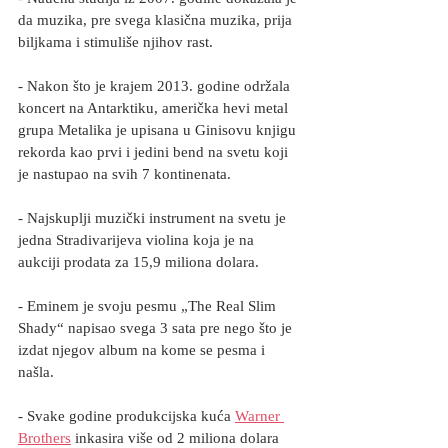
da muzika, pre svega klasična muzika, prija 
biljkama i stimuliše njihov rast.
- Nakon što je krajem 2013. godine održala 
koncert na Antarktiku, američka hevi metal 
grupa Metalika je upisana u Ginisovu knjigu 
rekorda kao prvi i jedini bend na svetu koji 
je nastupao na svih 7 kontinenata.
- Najskuplji muzički instrument na svetu je 
jedna Stradivarijeva violina koja je na 
aukciji prodata za 15,9 miliona dolara.
- Eminem je svoju pesmu „The Real Slim 
Shady“ napisao svega 3 sata pre nego što je 
izdat njegov album na kome se pesma i 
našla.
- Svake godine produkcijska kuća 
Warner 
Brothers
 inkasira više od 2 miliona dolara 