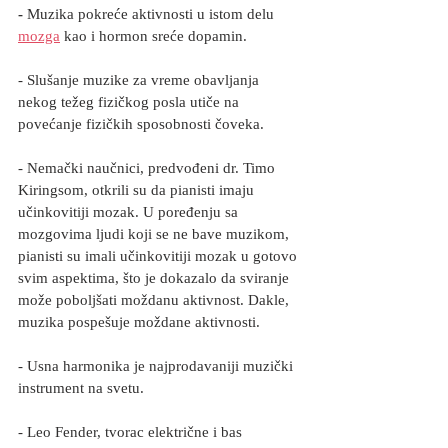
- 
Muzika pokreće aktivnosti u istom delu 
mozga
 kao i hormon sreće dopamin.
- Slušanje muzike za vreme obavljanja 
nekog težeg fizičkog posla utiče na 
povećanje fizičkih sposobnosti čoveka.
- Nemački naučnici, predvođeni dr. Timo 
Kiringsom, otkrili su da pianisti imaju 
učinkovitiji mozak. U poređenju sa 
mozgovima ljudi koji se ne bave muzikom, 
pianisti su imali učinkovitiji mozak u gotovo 
svim aspektima, što je dokazalo da sviranje 
može poboljšati moždanu aktivnost. Dakle, 
muzika pospešuje moždane aktivnosti.
- Usna harmonika je najprodavaniji muzički 
instrument na svetu.
- Leo Fender, tvorac električne i bas 