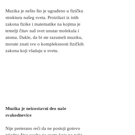
Muzika je nešto što je ugrađeno u fizičku 
strukturu našeg sveta. Proizilazi iz istih 
zakona fizike i matematike na kojima je 
temelji čitav naš svet unutar molekula i 
atoma. Dakle, da bi ste razumeli muziku, 
morate znati sve o kompleksnosti fizičkih 
zakona koji vladaju u svetu.
Muzika je neizostavni deo naše 
svakodnevice
Nije preterano reći da ne postoji gotovo 