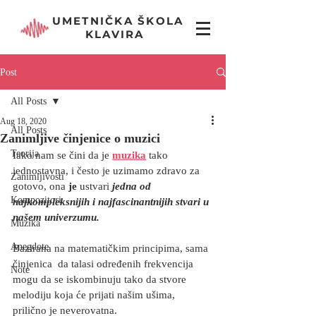
UMETNIČKA ŠKOLA
KLAVIRA
Post
All Posts
Aug 18, 2020
All Posts
Zanimljive činjenice o muzici
Teorija
Iako nam se čini da je 
muzika
tako 
jednostavna, i često je uzimamo zdravo za 
Zanimljivosti
gotovo, ona
 je 
ustvari 
jedna od 
Kompozitori
najkompleksnijih i najfascinantnijih stvari u 
našem univerzumu. 
Muzika
Anegdote
Bazirana na matematičkim principima, sama 
činjenica  da talasi određenih frekvencija 
Note
mogu da se iskombinuju tako da stvore 
melodiju koja će prijati našim ušima, 
prilično je neverovatna.