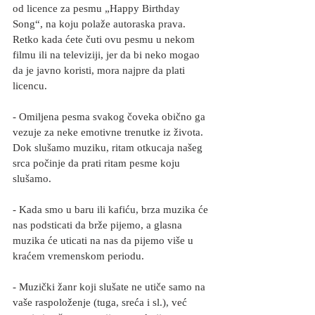
od licence za pesmu „Happy Birthday 
Song“, na koju polaže autoraska prava. 
Retko kada ćete čuti ovu pesmu u nekom 
filmu ili na televiziji, jer da bi neko mogao 
da je javno koristi, mora najpre da plati 
licencu.
- Omiljena pesma svakog čoveka obično ga 
vezuje za neke emotivne trenutke iz života.
Dok slušamo muziku, ritam otkucaja našeg 
srca počinje da prati ritam pesme koju 
slušamo.
- Kada smo u baru ili kafiću, brza muzika će 
nas podsticati da brže pijemo, a glasna 
muzika će uticati na nas da pijemo više u 
kraćem vremenskom periodu.
- Muzički žanr koji slušate ne utiče samo na 
vaše raspoloženje (tuga, sreća i sl.), već 