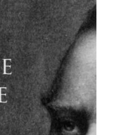
Zanimljivosti
Kompozitori
Muzika
Anegdote
Note