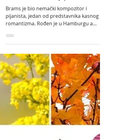
Johan Brams - definicija pozorišta
Brams je bio nemački kompozitor i
pijanista, jedan od predstavnika kasnog
romantizma. Rođen je u Hamburgu a
umro je u Beču. Bio je majstor polifonije i
harmonije. Slavnog kompozitora
Brahmsa, ljubitelja teatra, neko je zamolio
da definiše pozorište, na šta je on
odgovorio: - Pozorište? To je jedna vrsta
zabavne lutrije, jer niko ne zna šta će
ispasti: autor napiše dramu, glumci
odglume nešto sasvim drugo, dok publika
čuje nešto treće!