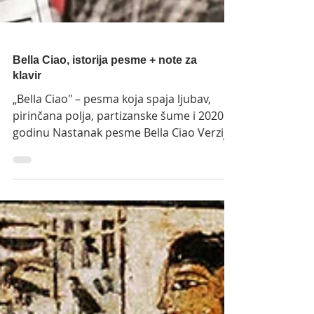
Bella Ciao, istorija pesme + note za
klavir
„Bella Ciao" – pesma koja spaja ljubav,
pirinčana polja, partizanske šume i 2020.
godinu Nastanak pesme Bella Ciao Verzija
pesme “Bella Ciao” (Bela ćao) kakvu mi
danas poznajemo nastala je kao pesma
antifašističkog pokreta u Italiji. Međutim,
koreni ove pesme nastali su krajem 19.
veka, a prva verzija je zabeležena 1906.