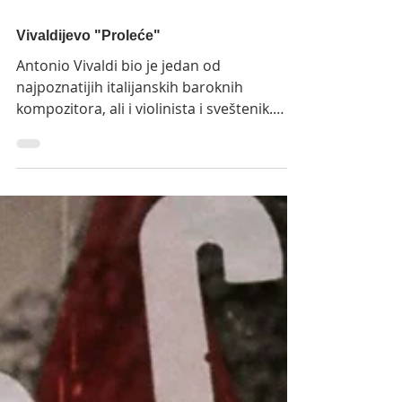
Vivaldijevo "Proleće"
Antonio Vivaldi bio je jedan od
najpoznatijih italijanskih baroknih
kompozitora, ali i violinista i sveštenik.
Rodio se u Veneciji, 4....