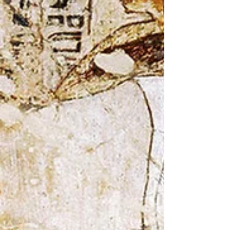
godine. Reč je o pesmi koju su pevale žene
radničke klase iz doline reke Po (Padska
nizija, severna Italija), poznate kao
“Mondine”, koje su protestvovale p