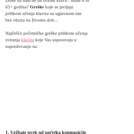
Želite da naučite da svirate klavir? imate 8 ili 
65+ godina? 
Greške
 koje se javljaju 
prilikom učenja klavira su uglavnom iste 
bez obzira na životnu dob...
Najčešće početničke greške prilikom učenja 
sviranja 
klavira
 koje Vas usporavaju u 
napredovanju su:
1.
 Vežbate uvek od početka kompozicije