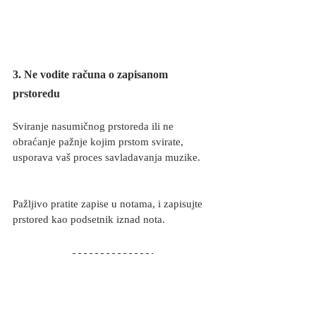
3. Ne vodite računa o zapisanom 
prstoredu
Sviranje nasumičnog prstoreda ili ne 
obraćanje pažnje kojim prstom svirate, 
usporava vaš proces savladavanja muzike.
Pažljivo pratite zapise u notama, i zapisujte 
prstored kao podsetnik iznad nota. 