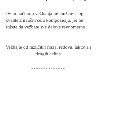
Ovim načinom vežbanja ne možete istog 
kvaliteta naučiti celu kompoziciju, jer ne 
stižete da vežbate sve delove ravnomerno. 
Vežbajte od različitih fraza, redova, taktova i 
drugih celina.