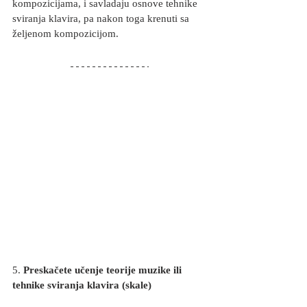
kompozicijama, i savladaju osnove tehnike 
sviranja klavira, pa nakon toga krenuti sa 
željenom kompozicijom.
5. 
Preskačete učenje teorije muzike ili 
tehnike sviranja klavira (skale)