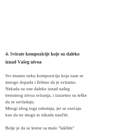
4. Svirate kompozicije koje su daleko 
iznad Vašeg nivoa
Svi imamo neku kompoziciju koja nam se 
mnogo dopada i želimo da je sviramo. 
Nekada su one daleko iznad našeg 
trenutnog nivoa sviranja, i izuzetno su teške 
da se savladaju. 
Mnogi zbog toga odustaju, jer se osećaju 
kao da ne mogu to nikada naučiti.
Bolje je da se krene sa malo "lakšim" 