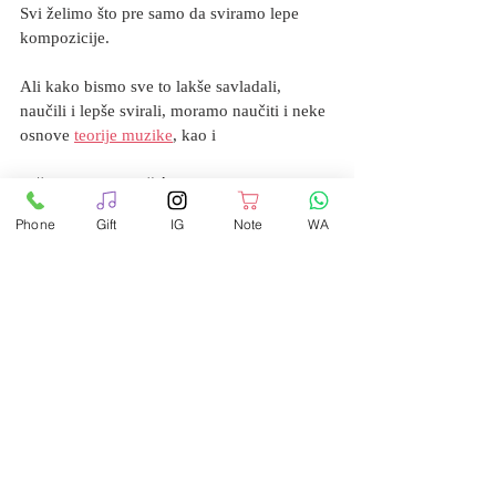
Svi želimo što pre samo da sviramo lepe 
kompozicije.
Ali kako bismo sve to lakše savladali, 
naučili i lepše svirali, moramo naučiti i neke 
osnove 
teorije muzike
, kao i 
vežbati spremu mišića prstiju uz skale i 
ostale tehničke vežbe za klavir.
Phone
Gift
IG
Note
WA
Za sve one koji znaju engleski, ove savete o 
početničkim greškama možete videti na 
sledećem video snimku ...  ↓
https://www.youtube.com/watch?
reload=9&v=hrRkUtVbldU