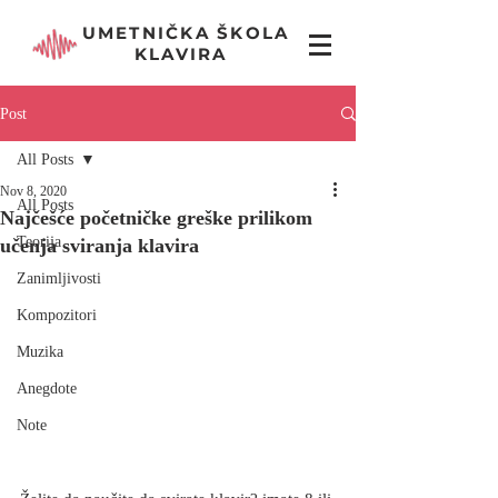
UMETNIČKA ŠKOLA
KLAVIRA
Post
All Posts
Nov 8, 2020
All Posts
Najčešće početničke greške prilikom
Teorija
učenja sviranja klavira
Zanimljivosti
Kompozitori
Muzika
Anegdote
Note