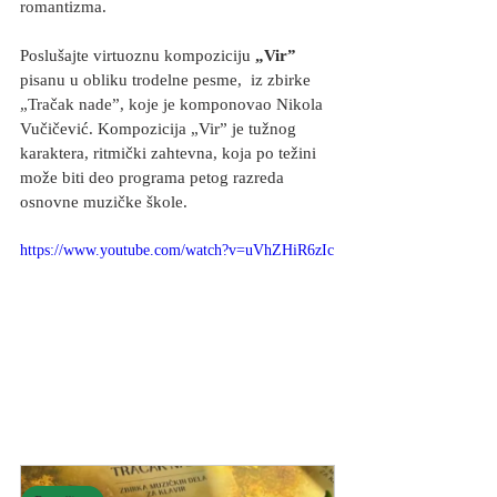
romantizma.
Poslušajte virtuoznu kompoziciju 
„
Vir
”
pisanu u obliku trodelne pesme
,  iz zbirke 
„Tračak nade”, koje je komponovao Nikola 
Vučičević. Kompozicija 
„
Vir
”
 je tužnog 
karaktera, ritmički zahtevna, koja po težini 
može biti deo programa petog razreda 
osnovne muzičke škole.  
https://www.youtube.com/watch?v=uVhZHiR6zIc