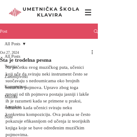
UMETNIČKA ŠKOLA
KLAVIRA
Post
All Posts
Oct 27, 2024
All Posts
Šta je trodelna pesma
Teorija
Na početku svog muzičkog puta, učenici 
koji uče da sviraju neki instrument često se 
Zanimljivosti
suočavaju s nedoumicama oko brojnih 
Kompozitori
muzičkih pojmova. Upravo zbog toga 
mnogi od tih pojmova postaju jasniji i lakše 
Muzika
ih je razumeti kada se primene u praksi, 
Anegdote
odnosno kada učenici sviraju neku 
konkretnu kompoziciju. Ova praksa se često 
Note
pokazuje efikasnijom od učenja iz teorijskih 
knjiga koje se bave određenim muzičkim 
pojmovima.