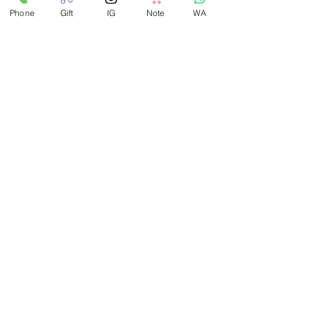
Phone
Gift
IG
Note
WA
Recent Posts
See All
Comments