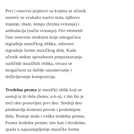
Prvi i osnovni pojmovi sa kojima se učenik 
susreće su svakako nazivi nota, njihovo 
trajanje, ritam, tempo (brzina sviranja) i 
artikulacija (način sviranja). Ovi elementi 
čine osnovnu strukturu koja omogućava 
izgradnju muzičkog oblika, odnosno 
izgradnju forme muzičkog dela. Kada 
učenik stekne sposobnost prepoznavanja 
različitih muzičkih oblika, otvara se 
mogućnost za dublje razumevanje i 
doživljavanje kompozicija.
Trodelna pesma
 je muzički oblik koji se 
sastoji iz tri dela (šema: a-b-a), s tim što je 
treći deo ponovljen prvi deo. Srednji deo 
predstavlja kontrast prvom i poslednjem 
delu. Postoje mala i velika trodelna pesma. 
Forma trodelne pesme, isto kao i dvodelne, 
spada u najzastupljenije muzičke forme 