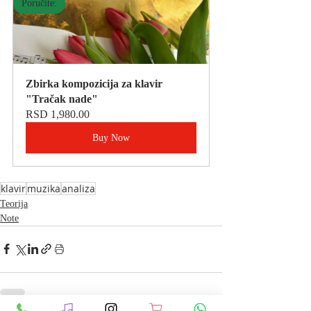
Poručite:
Zbirka kompozicija za klavir 
"Tračak nade"
RSD 1,980.00
Buy Now
klavir
muzika
analiza
Teorija
Note