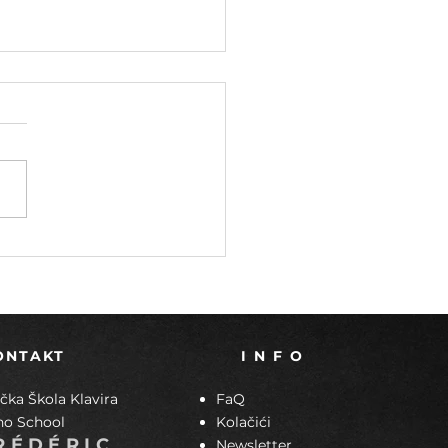
ta: virtuozna sloboda
čkog izražavanja
ONTAKT
I N F O
ka Škola Klavira
FaQ
no School
Kolačići
RÉDÉRIC
Newsletter