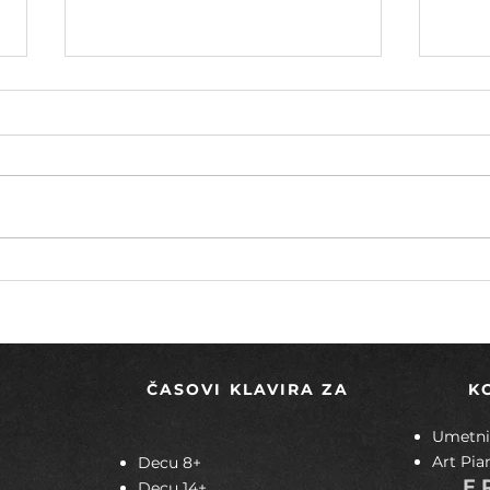
Polka – vedri ritam koji traje
Toka
muzi
ČASOVI KLAVIRA ZA
K
Umetnič
Art Pia
Decu 8+
F
Decu 14+