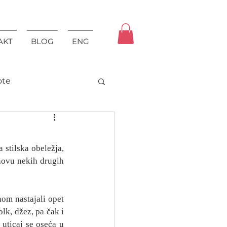
AKT
BLOG
ENG
ote
stilska obeležja, 
novu nekih drugih 
om nastajali opet 
k, džez, pa čak i 
uticaj se oseća u 