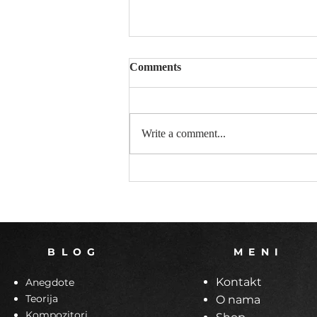
Comments
Šta su note ♫?
Write a comment...
B L O G
M E N I
Kontakt
Anegdote
Teorija
O nama
Kompozitori