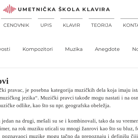
UMETNIČKA ŠKOLA KLAVIRA
CENOVNIK
UPIS
KLAVIR
TEORIJA
KONT
vosti
Kompozitori
Muzika
Anegdote
N
ovi
čki pravac, je posebna kategorija muzičkih dela koja imaju ista 
t muzičkog jezika“. Muzički pravci takođe mogu nastati i na os
zičke odlike, kao što su npr. geografska obeležja.
su jedan na drugi, mešali su se i kombinovali, tako da su vremen
mer, na rok muziku uticali su mnogi žanrovi kao što su bluz, fol
 poznavaoci muzike mogu tačno da prepoznaju i definišu čiji 