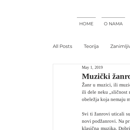
HOME
O NAMA
All Posts
Teorija
Zanimlji
May 1, 2019
Muzički žanr
Žanr u muzici, ili muzi
ili dele neku „sličnos
obeležja koja nemaju mu
Svi ti žanrovi uticali 
novi podžanrovi. Na pri
klasična muzika. Dobri