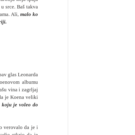
 u srce. Baš takva 
ama. Ali, 
malo ko 
iji.
pav glas Leonarda 
Koenovom albumu 
šu vina i zagrljaj 
a je Koena veliki 
 koju je voleo do 
 verovalo da je i 
dio otkrio da je 