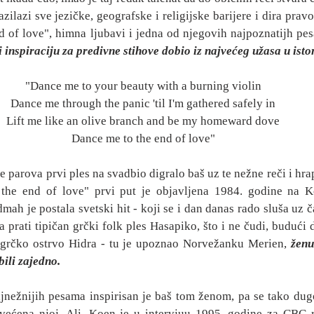
zilazi sve jezičke, geografske i religijske barijere i dira pravo
d of love", himna ljubavi i jedna od njegovih najpoznatijh pes
 inspiraciju za predivne stihove dobio iz najvećeg užasa u istor
"Dance me to your beauty with a burning violin
Dance me through the panic 'til I'm gathered safely in
Lift me like an olive branch and be my homeward dove
Dance me to the end of love"
e parova prvi ples na svadbio digralo baš uz te nežne reči i hra
the end of love" prvi put je objavljena 1984. godine na 
mah je postala svetski hit - koji se i dan danas rado sluša uz ča
 prati tipičan grčki folk ples Hasapiko, što i ne čudi, budući d
 grčko ostrvo Hidra - tu je upoznao Norvežanku Merien, 
ženu
bili zajedno.
ajnežnijih pesama inspirisan je baš tom ženom, pa se tako dugo
većena njoj. Ali, Koen je u intervjuu 1995. godine za CBC ra