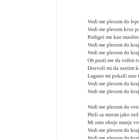
Vodi me plesom do lepo
Vodi me plesom kroz p
Podigni me kao maslino
Vodi me plesom do kraj
Vodi me plesom do kraj
Oh pusti me da vidim t
Dozvoli mi da osetim k
Lagano mi pokaži ono č
Vodi me plesom do kraj
Vodi me plesom do kraj
Vodi me plesom do venč
Pleši sa mnom jako než
Mi smo oboje manje vre
Vodi me plesom do kraj
Vodi me plesom do kraj