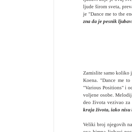
ljude širom sveta, preva
je "Dance me to the en
zna da je pesnik ljubavi
Zamislite samo koliko j
Koena. "Dance me to 
"Various Positions" i od
voljene osobe. Melodija
deo života vezivao za
kraja života, iako nisu 
Veliki broj njegovih n
ova himna ljubavi pos