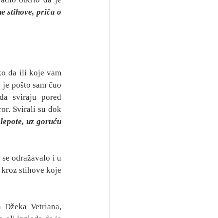
 stihove, priča o 
 da ili koje vam 
 je pošto sam čuo 
da sviraju pored 
or. Svirali su dok 
lepote, uz goruću 
 se odražavalo i u 
kroz stihove koje 
 Džeka Vetriana, 