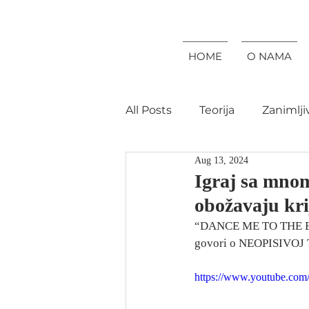
HOME
O NAMA
All Posts
Teorija
Zanimlji
Aug 13, 2024
Igraj sa mnom
obožavaju kri
“DANCE ME TO THE END
govori o NEOPISIVOJ
https://www.youtube.co