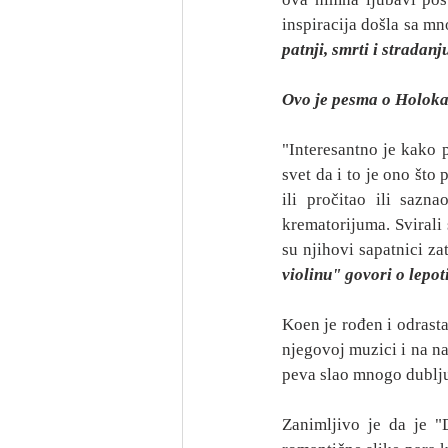
inspiracija došla sa m
patnji, smrti i stradanju
Ovo je pesma o Holoka
"Interesantno je kako 
svet da i to je ono što
ili pročitao ili sazn
krematorijuma. Svirali s
su njihovi sapatnici zat
violinu" govori o lepot
Koen je rođen i odrastao
njegovoj muzici i na na
peva slao mnogo dublju 
Zanimljivo je da je "