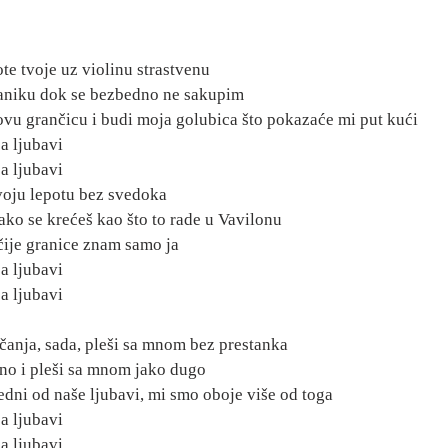
te tvoje uz violinu strastvenu
aniku dok se bezbedno ne sakupim
vu grančicu i budi moja golubica što pokazaće mi put kući
a ljubavi
a ljubavi
voju lepotu bez svedoka
ako se krećeš kao što to rade u Vavilonu
ije granice znam samo ja
a ljubavi
a ljubavi
anja, sada, pleši sa mnom bez prestanka
no i pleši sa mnom jako dugo
dni od naše ljubavi, mi smo oboje više od toga
a ljubavi
a ljubavi