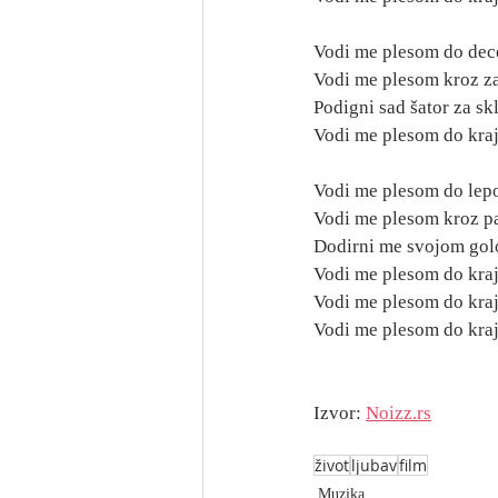
Vodi me plesom do dece
Vodi me plesom kroz za
Podigni sad šator za sk
Vodi me plesom do kraj
Vodi me plesom do lepo
Vodi me plesom kroz p
Dodirni me svojom gol
Vodi me plesom do kraj
Vodi me plesom do kraj
Vodi me plesom do kraj
Izvor: 
Noizz.rs
život
ljubav
film
Muzika