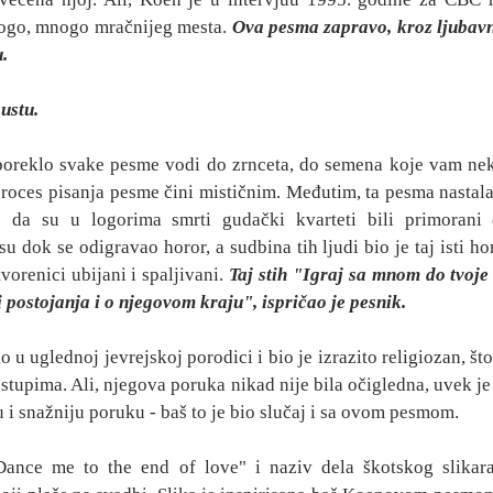
nogo, mnogo mračnijeg mesta. 
Ova pesma zapravo, kroz ljubavne
. 
ustu.
poreklo svake pesme vodi do zrnceta, do semena koje vam neko
 proces pisanja pesme čini mističnim. Međutim, ta pesma nastala
ao da su u logorima smrti gudački kvarteti bili primorani 
u dok se odigravao horor, a sudbina tih ljudi bio je taj isti hor
vorenici ubijani i spaljivani. 
Taj stih "Igraj sa mnom do tvoje 
i postojanja i o njegovom kraju", ispričao je pesnik.
 u uglednoj jevrejskoj porodici i bio je izrazito religiozan, što
stupima. Ali, njegova poruka nikad nije bila očigledna, uvek je 
i snažniju poruku - baš to je bio slučaj i sa ovom pesmom.
Dance me to the end of love" i naziv dela škotskog slikara