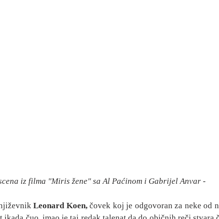
scena iz filma "Miris žene" sa Al Paćinom i Gabrijel Anvar 
-
njiževnik
 Leonard Koen,
 čovek koj je odgovoran za neke od na
t ikada čuo, imao je taj redak talenat da do običnih reči stvara č