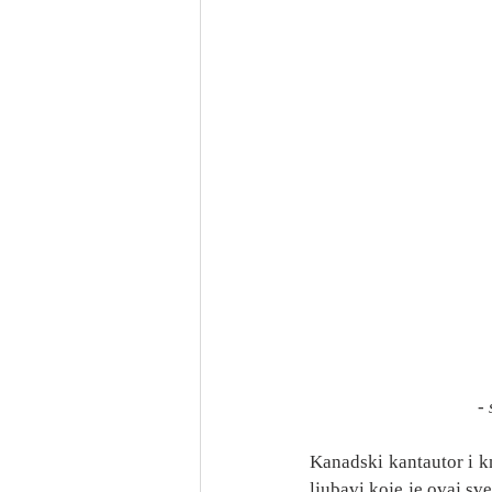
- 
Kanadski kantautor i k
ljubavi koje je ovaj sve