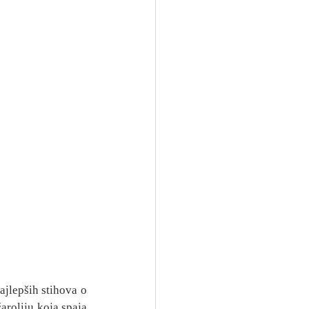
jlepših stihova o 
aroliju koja spaja 