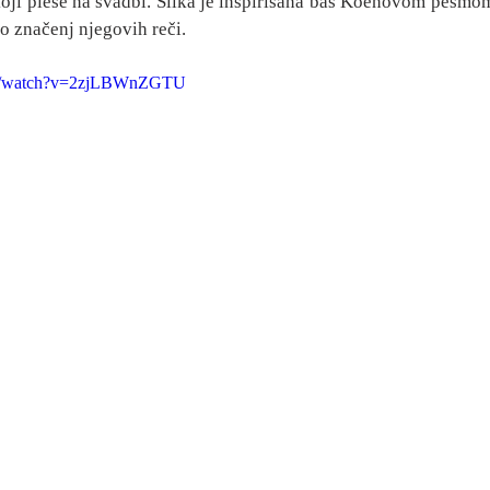
oji pleše na svadbi. Slika je inspirisana baš Koenovom pesmom, 
o značenj njegovih reči.
om/watch?v=2zjLBWnZGTU