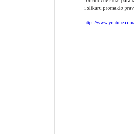
romantične slike para k
i slikaru promaklo prav
https://www.youtube.c