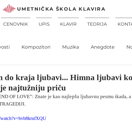
UMETNIČKA ŠKOLA KLAVIRA
CENOVNIK
UPIS
KLAVIR
TEORIJA
KONT
vosti
Kompozitori
Muzika
Anegdote
N
 do kraja ljubavi... Himna ljubavi ko
je najtužniju priču
 OF LOVE”: Znate je kao najlepšu ljubavnu pesmu ikada, a 
 TRAGEDIJI.
m/watch?v=bvb8krufXQU