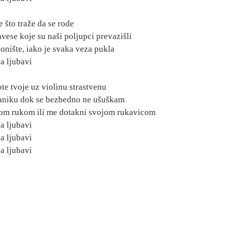
 što traže da se rode
vese koje su naši poljupci prevazišli
lonište, iako je svaka veza pukla
a ljubavi
te tvoje uz violinu strastvenu
aniku dok se bezbedno ne ušuškam
om rukom ili me dotakni svojom rukavicom
a ljubavi
a ljubavi
a ljubavi