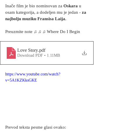
Inače film je bio nominovan za 
Oskara
 u 
osam kategorija, a dodeljen mu je jedan - 
za 
najbolju muziku Fransisa Laija.
Preuzmite note ♫ ♫ ♫ Where Do I Begin
Love Story
.pdf
Download PDF • 1.11MB
https://www.youtube.com/watch?
v=5A1KZKksGKE
Prevod teksta pesme glasi ovako: