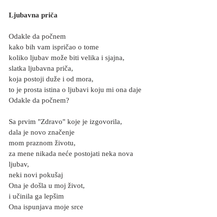
Ljubavna priča
Odakle da počnem
kako bih vam ispričao o tome
koliko ljubav može biti velika i sjajna,
slatka ljubavna priča,
koja postoji duže i od mora,
to je prosta istina o ljubavi koju mi ona daje
Odakle da počnem?
Sa prvim "Zdravo" koje je izgovorila,
dala je novo značenje
mom praznom životu,
za mene nikada neće postojati neka nova 
ljubav,
neki novi pokušaj
Ona je došla u moj život,
i učinila ga lepšim
Ona ispunjava moje srce