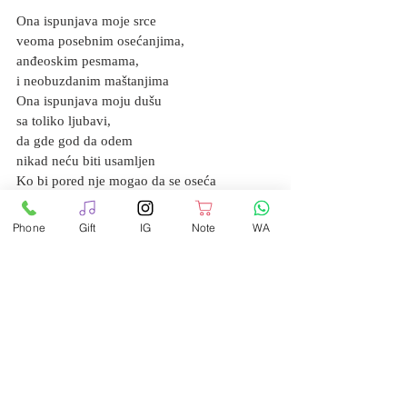
Ona ispunjava moje srce
veoma posebnim osećanjima,
anđeoskim pesmama,
i neobuzdanim maštanjima
Ona ispunjava moju dušu
sa toliko ljubavi,
da gde god da odem
nikad neću biti usamljen
Ko bi pored nje mogao da se oseća 
usamljeno?
Samo pružim ruku ka njenoj,
Phone
Gift
IG
Note
WA
i uvek je tu
Koliko to traje?
Može li se ljubav meriti satima koji prođu?
Na ta pitanja nemam odgovore,
ali ovoliko mogu da kažem:
znam da će mi biti potrebna dokle god
zvezde gore na nebu.
A ona će biti tu...