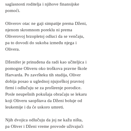
saglasnosti roditelja i njihove finansijske 
pomoći.
Oliverov otac ne gaji simpatije prema Dženi, 
njenom skromnom poreklu ni prema 
Oliverovoj brzopletoj odluci da se venčaju, 
pa to dovodi do sukoba između njega i 
Olivera.
Dženifer je prinuđena da radi kao učiteljica i 
pomogne Oliveru oko troškova pravne škole 
Harvarda. Po završteku tih studija, Oliver 
dobija posao u uglednoj njujorškoj pravnoj 
firmi i odlučuju se za proširenje porodice. 
Posle neupešnih pokušaja obraćaju se lekaru 
koji Oliveru saopštava da Dženi boluje od 
leukemije i da će uskoro umreti.
Njih dvojica odlučuju da joj ne kažu ništa, 
pa Oliver i Dženi vreme provode uživajući 