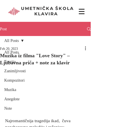
UMETNIČKA ŠKOLA
KLAVIRA
Post
All Posts
Feb 20, 2023
All Posts
Muzika iz filma "Love Story" –
Teorija
Ljubavna priča + note za klavir
Zanimljivosti
Kompozitori
Muzika
Anegdote
Note
Najromantičnija tragedija ikad,  čuva 
nezaboravnu melodiju i rečenicu: