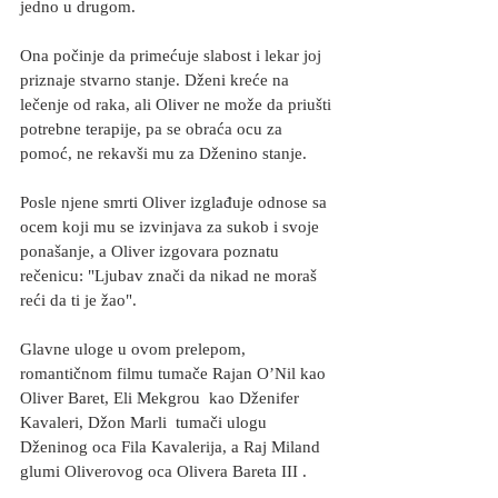
jedno u drugom.
Ona počinje da primećuje slabost i lekar joj 
priznaje stvarno stanje. Dženi kreće na 
lečenje od raka, ali Oliver ne može da priušti 
potrebne terapije, pa se obraća ocu za 
pomoć, ne rekavši mu za Dženino stanje.
Posle njene smrti Oliver izglađuje odnose sa 
ocem koji mu se izvinjava za sukob i svoje 
ponašanje, a Oliver izgovara poznatu 
rečenicu: "Ljubav znači da nikad ne moraš 
reći da ti je žao".
Glavne uloge u ovom prelepom, 
romantičnom filmu tumače Rajan O’Nil kao 
Oliver Baret, Eli Mekgrou  kao Dženifer 
Kavaleri, Džon Marli  tumači ulogu 
Dženinog oca Fila Kavalerija, a Raj Miland 
glumi Oliverovog oca Olivera Bareta III .