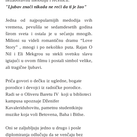
"Ljubav znači nikada ne reći da ti je žao"
Jedna od najpopularnijih medodija svih 
vremena, pevušila se sedamdesetih godina 
širom sveta i ostala je u sećanju mnogih.  
Milioni su videli romantičnu dramu “Love 
Story” , mnogi i po nekoliko puta. Rajan O 
Nil i Eli Mekgrou su stekli svetsku slavu 
igtajući u ovom filmu i postali simbol velike, 
ali tragične ljubavi.
Priča govori o dečku iz ugledne, bogate 
porodice i devojci iz radničke porodice. 
Radi se o Oliveru Baretu IV  koji u biblioteci 
kampusa upoznaje Dženifer 
Kavaleriduhovitu, pametnu studentkinju 
muzike koja voli Betovena, Baha i Bitlse.
Oni se zaljubljuju jedno u drugo i posle 
diplomiranja odlučuju da se venčaju bez 