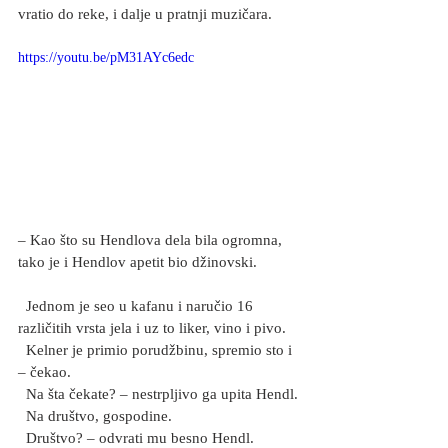
vratio do reke, i dalje u pratnji muzičara.
https://youtu.be/pM31AYc6edc
– Kao što su Hendlova dela bila ogromna, 
tako je i Hendlov apetit bio džinovski.
  Jednom je seo u kafanu i naručio 16 
različitih vrsta jela i uz to liker, vino i pivo.
  Kelner je primio porudžbinu, spremio sto i 
– čekao.
  Na šta čekate? – nestrpljivo ga upita Hendl.
  Na društvo, gospodine.
  Društvo? – odvrati mu besno Hendl.