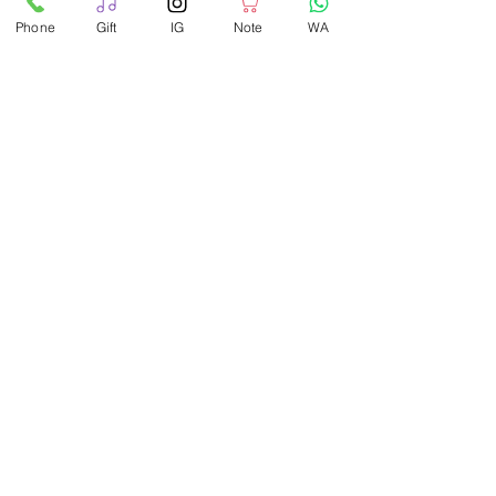
Phone
Gift
IG
Note
WA
Recent Posts
See All
Comments