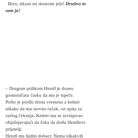
  Brzo, trkom mi donesite jelo! 
Društvo to 
sam ja!
– Drugom prilikom Hendl je doneo 
gostioničaru ćurku da mu je ispeče. 
Pošto je prošlo dosta vremena a kelner  
nikako da mu servira ručak, on upita za 
razlog čekanja. Kelner mu se izvinjavao 
objašnjavajući da čeka da dođu Hendlovi 
prijatelji. 
Hendl mu ljutito dobaci: Nema nikakvih 