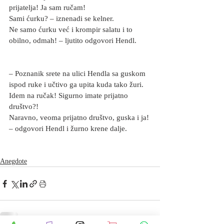
prijatelja! Ja sam ručam! 
Sami ćurku? – iznenadi se kelner. 
Ne samo ćurku već i krompir salatu i to 
obilno, odmah! – ljutito odgovori Hendl.
– Poznanik srete na ulici Hendla sa guskom 
ispod ruke i učtivo ga upita kuda tako žuri. 
Idem na ručak! Sigurno imate prijatno 
društvo?! 
Naravno, veoma prijatno društvo, guska i ja! 
– odgovori Hendl i žurno krene dalje.
Anegdote