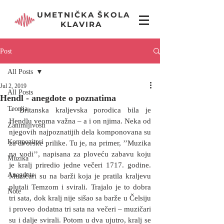
UMETNIČKA ŠKOLA
KLAVIRA
Post
All Posts
Jul 2, 2019
All Posts
Hendl - anegdote o poznatima
Teorija
– Britanska kraljevska porodica bila je 
Hendlu veoma važna – a i on njima. Neka od 
Zanimljivosti
njegovih najpoznatijih dela komponovana su 
Kompozitori
za dvorske prilike. Tu je, na primer, ’’Muzika 
na vodi’’, napisana za ploveću zabavu koju 
Muzika
je kralj priredio jedne večeri 1717. godine. 
Anegdote
Muzičari su na barži koja je pratila kraljevu 
plutali Temzom i svirali. Trajalo je to dobra 
Note
tri sata, dok kralj nije sišao sa barže u Čelsiju 
i proveo dodatna tri sata na večeri – muzičari 
su i dalje svirali. Potom u dva ujutro, kralj se 