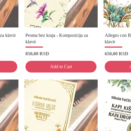
za klavir
Pesma bez kraja - Kompozicija za
Allegro con B
klavir
klavir
Price
Price
850,00 RSD
650,00 RSD
Add to Cart