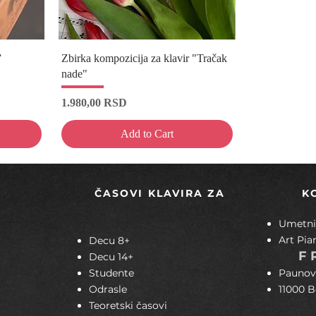
”
Zbirka kompozicija za klavir "Tračak
nade"
Price
1.980,00 RSD
Add to Cart
ČASOVI KLAVIRA ZA
K
Umetnič
Art Pia
Decu 8+
F
Decu 14+
Studente
Paunov
Odrasle
11000 
Teoretski časovi