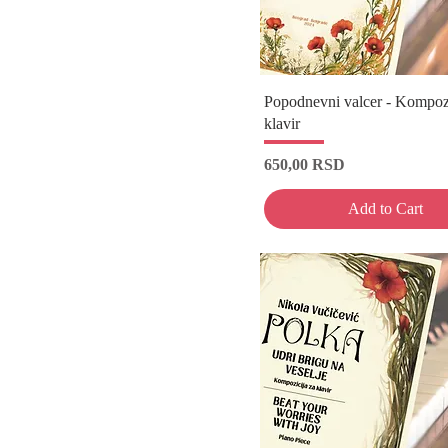
Popodnevni valcer - Kompozi
klavir
Price
650,00 RSD
Add to Cart