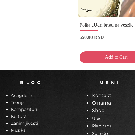
Polka „Udri brigu na veselje
Price
650,00 RSD
Add to Cart
B L O G
M E N I
Kontakt
Anegdote
Teorija
O nama
Kompozitori
Shop
Kultura
Upis
Zanimljivosti
Plan rada
Muzika
Solfeđo