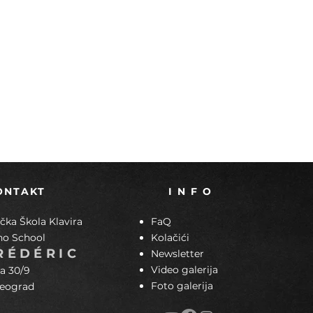
ONTAKT
I N F O
ka Škola Klavira
FaQ
no School
Kolačići
RÉDÉRIC
Newsletter
Video galerija
a 30/9
Foto galerija
Beograd