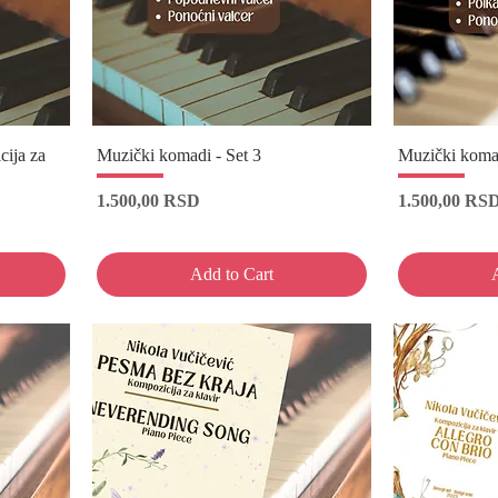
cija za
Muzički komadi - Set 3
Muzički komad
Price
Price
1.500,00 RSD
1.500,00 RS
Add to Cart