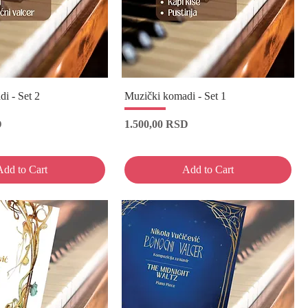
i - Set 2
Muzički komadi - Set 1
Price
D
1.500,00 RSD
Add to Cart
Add to Cart