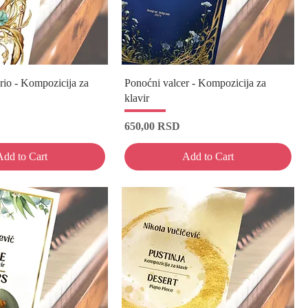
rio - Kompozicija za
Ponoćni valcer - Kompozicija za
klavir
Price
650,00 RSD
Add to Cart
Add to Cart