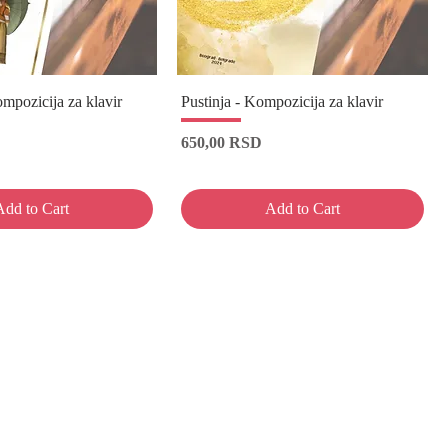
mpozicija za klavir
Pustinja - Kompozicija za klavir
Price
650,00 RSD
Add to Cart
Add to Cart