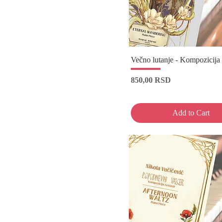
Večno lutanje - Kompozicija 
Price
850,00 RSD
Add to Cart