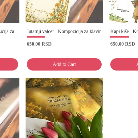
cija za
Jutarnji valcer - Kompozicija za klavir
Kapi kiše - Ko
Price
Price
650,00 RSD
650,00 RSD
Add to Cart