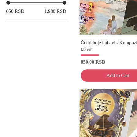
650 RSD
1.980 RSD
Četiri boje ljubavi - Kompozi
klavir
Price
850,00 RSD
Add to Cart