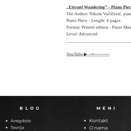
„Eternel Wandering” - Piano Pie
The Author: Nikola Vučičević, pia
Piano Piece - Length: 4 pages
Format: Printed edition - Piano Mus
Level: Advanced
___________________________
YouTube ▶︎ ─•─────
B L O G
M E N I
Kontakt
Anegdote
Teorija
O nama