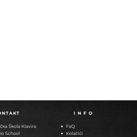
ONTAKT
I N F O
ka Škola Klavira
FaQ
no School
Kolačići