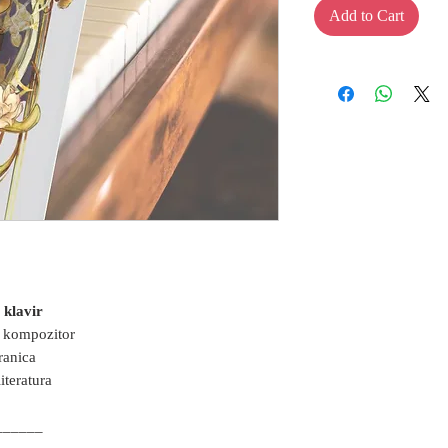
Add to Cart
 klavir
i kompozitor
ranica
iteratura
______