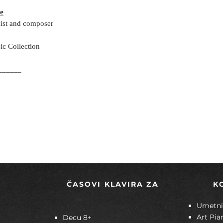
ce
nist and composer
ic Collection
______
ČASOVI KLAVIRA ZA
K
Umetnič
Art Pia
Decu 8+