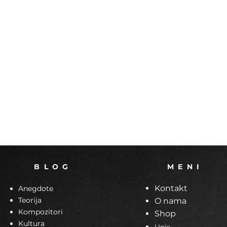
B L O G
M E N I
Kontakt
Anegdote
Teorija
O nama
Kompozitori
Shop
Kultura
Upis