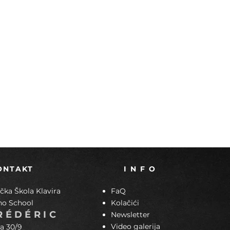
ONTAKT
I N F O
ka Škola Klavira
FaQ
no School
Kolačići
RÉDÉRIC
Newsletter
Video galerija
a 30/9