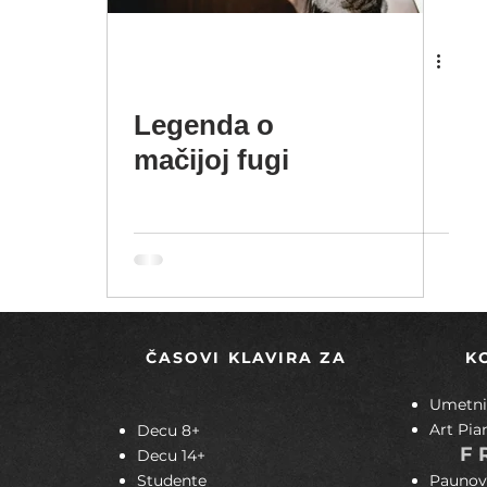
Legenda o
mačijoj fugi
ČASOVI KLAVIRA ZA
K
Umetnič
Art Pia
Decu 8+
F
Decu 14+
Studente
Paunov