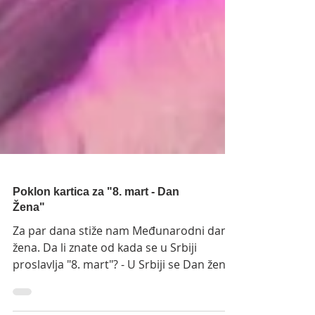
Poklon kartica za "8. mart - Dan
Žena"
Za par dana stiže nam Međunarodni dan
žena. Da li znate od kada se u Srbiji
proslavlja "8. mart"? - U Srbiji se Dan žena
obeležava od 1914. godine, i svake godine