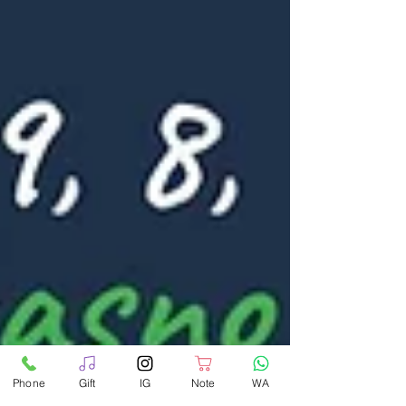
Phone
Gift
IG
Note
WA