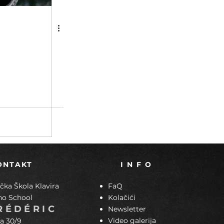
ONTAKT
I N F O
ka Škola Klavira
FaQ
no School
Kolačići
RÉDÉRIC
Newsletter
Video galerija
a 30/9