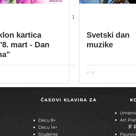
lon kartica
Svetski dan
"8. mart - Dan
muzike
na"
ČASOVI KLAVIRA ZA
K
Umetnič
Art Pia
Decu 8+
F
Decu 14+
Studente
Paunov