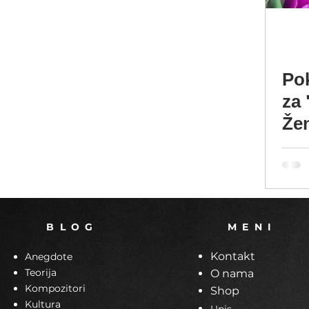
Pok
za 
Že
B L O G
M E N I
Kontakt
Anegdote
Teorija
O nama
Kompozitori
Shop
Kultura
Upis