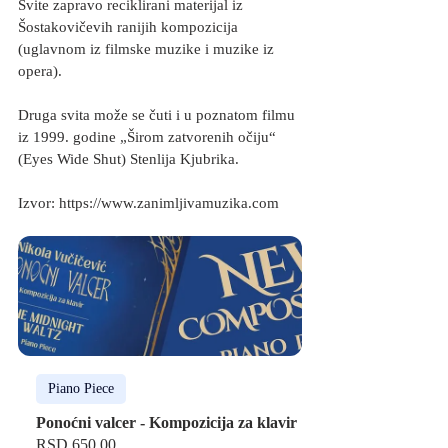
Svite zapravo reciklirani materijal iz 
Šostakovičevih ranijih kompozicija 
(uglavnom iz filmske muzike i muzike iz 
opera).
Druga svita može se čuti i u poznatom filmu 
iz 1999. godine „Širom zatvorenih očiju“ 
(Eyes Wide Shut) Stenlija Kjubrika.
Izvor: https://www.zanimljivamuzika.com 
Piano Piece
Ponoćni valcer - Kompozicija za klavir
RSD 650.00