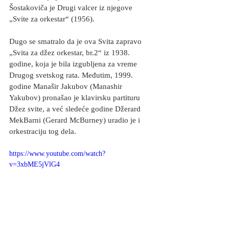
Šostakoviča je Drugi valcer iz njegove 
„Svite za orkestar“ (1956).
Dugo se smatralo da je ova Svita zapravo 
„Svita za džez orkestar, br.2“ iz 1938. 
godine, koja je bila izgubljena za vreme 
Drugog svetskog rata. Međutim, 1999. 
godine Manašir Jakubov (Manashir 
Yakubov) pronašao je klavirsku partituru 
Džez svite, a već sledeće godine Džerard 
MekBarni (Gerard McBurney) uradio je i 
orkestraciju tog dela.
https://www.youtube.com/watch?
v=3xbME5jVlG4