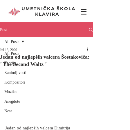
UMETNIČKA ŠKOLA
KLAVIRA
Post
All Posts
Jul 18, 2020
All Posts
Jedan od najlepših valcera Šostakoviča:
Teorija
"The Second Waltz "
Zanimljivosti
Kompozitori
Muzika
Anegdote
Note
Jedan od najlepših valcera Dimitrija 