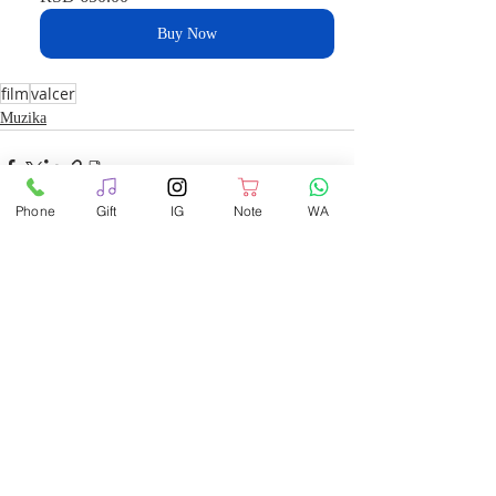
Buy Now
film
valcer
Muzika
Phone
Gift
IG
Note
WA
Recent Posts
See All