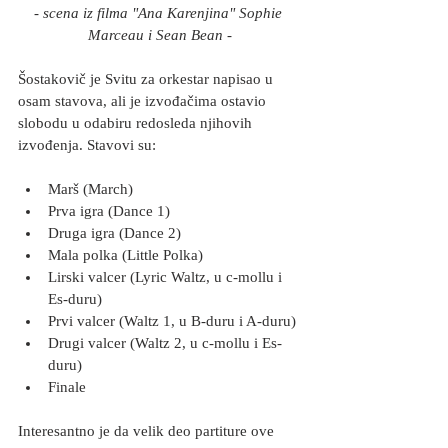
- scena iz filma "Ana Karenjina" Sophie 
Marceau i Sean Bean -
Šostakovič je Svitu za orkestar napisao u 
osam stavova, ali je izvođačima ostavio 
slobodu u odabiru redosleda njihovih 
izvođenja. Stavovi su:
Marš (March)
Prva igra (Dance 1)
Druga igra (Dance 2)
Mala polka (Little Polka)
Lirski valcer (Lyric Waltz, u c-mollu i 
Es-duru)
Prvi valcer (Waltz 1, u B-duru i A-duru)
Drugi valcer (Waltz 2, u c-mollu i Es-
duru)
Finale
Interesantno je da velik deo partiture ove 