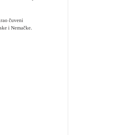
rao čuveni 
eske i Nemačke.