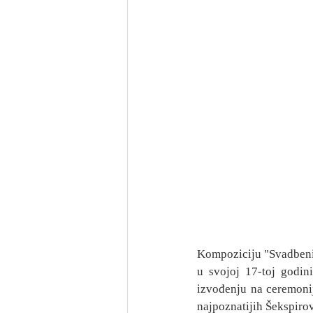
Kompoziciju "Svadbeni
u svojoj 17-toj godini
izvođenju na ceremonij
najpoznatijih Šekspiro