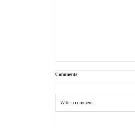
Comments
Write a comment...
Happy Xmas + note za klavir