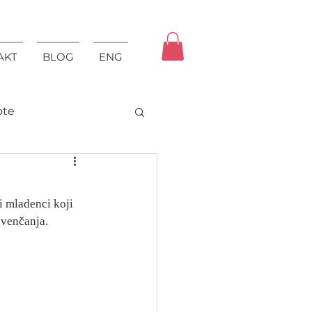
AKT
BLOG
ENG
ote
i mladenci koji 
 venčanja.