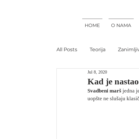
HOME
O NAMA
All Posts
Teorija
Zanimlji
Jul 8, 2020
Kad je nastao
Svadbeni marš
 jedna 
uopšte ne slušaju klas