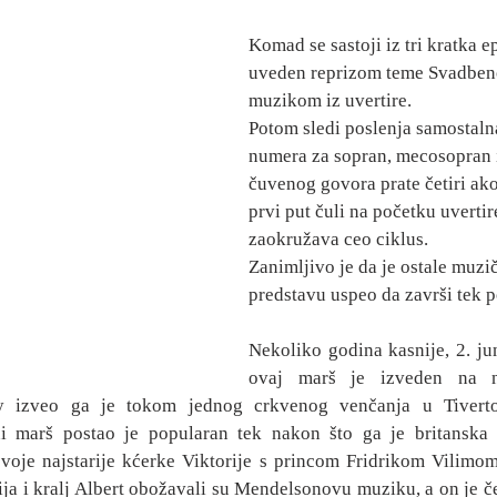
Komad se sastoji iz tri kratka ep
uveden reprizom teme Svadbeno
muzikom iz uvertire.
Potom sledi poslenja samostaln
numera za sopran, mecosopran i 
čuvenog govora prate četiri ako
prvi put čuli na početku uvertir
zaokružava ceo ciklus.
Zanimljivo je da je ostale muzi
predstavu uspeo da završi tek p
Nekoliko godina kasnije, 2. jun
ovaj marš je izveden na n
y izveo ga je tokom jednog crkvenog venčanja u Tiverto
marš postao je popularan tek nakon što ga je britanska kr
voje najstarije kćerke Viktorije s princom Fridrikom Vilimom
ija i kralj Albert obožavali su Mendelsonovu muziku, a on je čes