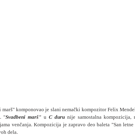
 marš" komponovao je slani nemački kompozitor Felix Mendel
. "
Svadbeni marš" 
u 
C duru
 nije samostalna kompozicija, n
ama venčanja. Kompozicija je zapravo deo baleta "San letne n
voh dela.