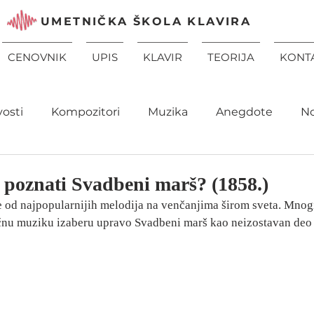
UMETNIČKA ŠKOLA KLAVIRA
CENOVNIK
UPIS
KLAVIR
TEORIJA
KONT
vosti
Kompozitori
Muzika
Anegdote
N
 poznati Svadbeni marš? (1858.)
je od najpopularnijih melodija na venčanjima širom sveta. Mnog
ičnu muziku izaberu upravo Svadbeni marš kao neizostavan deo