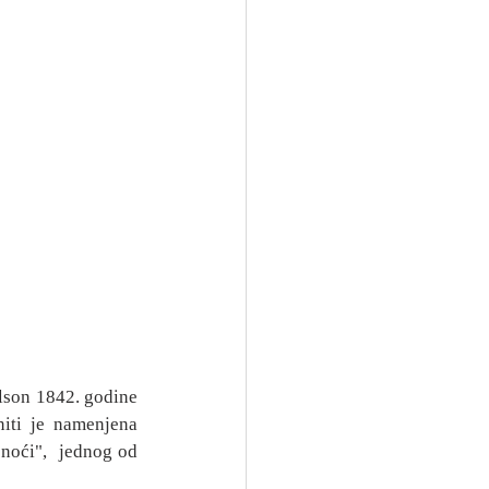
son 1842. godine 
iti je namenjena 
oći",  jednog od 