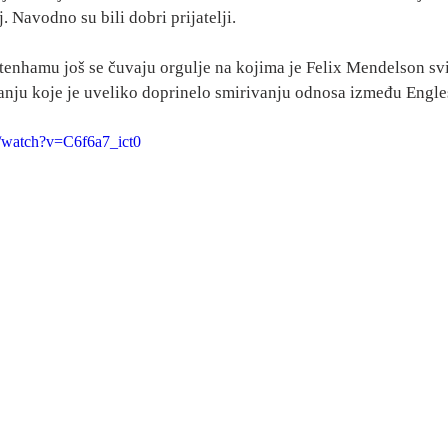
 Navodno su bili dobri prijatelji.
enhamu još se čuvaju orgulje na kojima je Felix Mendelson svi
nju koje je uveliko doprinelo smirivanju odnosa između Engl
/watch?v=C6f6a7_ict0