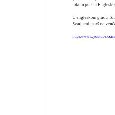
tokom poseta Engleskoj.
U engleskom gradu Tott
Svadbeni marš na venča
https://www.youtube.com