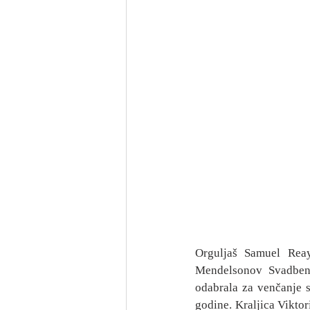
Orguljaš Samuel Rea
Mendelsonov Svadbeni 
odabrala za venčanje s
godine. Kraljica Viktor