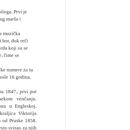
iloga. Prvi je 
g marša i 
a muzička 
hor, dok reči 
rda koji su se 
e, čime se 
čke numere za tu 
osle 16 godina.
a 1847., prvi put 
ekom venčanju. 
nu u Engleskoj. 
aljica Viktorija 
 od Pruske 1858. 
to svirao za njih 