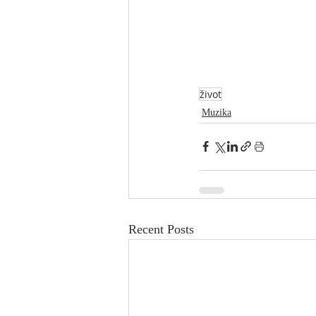
život
Muzika
Recent Posts